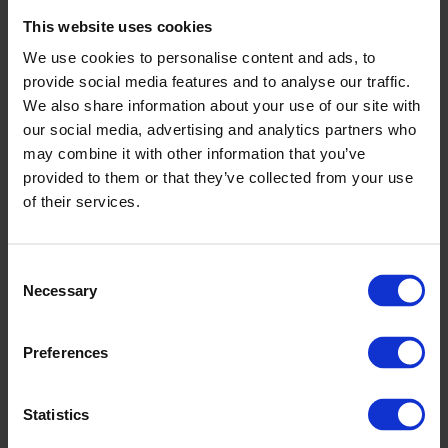
Shelbourne FC, des courses de speedway déchaînées, et a
This website uses cookies
même été le cadre d’un épisode de Top Gear de la BBC (un
We use cookies to personalise content and ads, to
lévrier contre une Mazda MX5 — devinez qui a gagné ?).
provide social media features and to analyse our traffic.
Le cœur de Dublin est ici, avec des compétitions de saut
We also share information about your use of our site with
d'obstacles, des finales de l’UEFA et même Pelé au fil des
our social media, advertising and analytics partners who
années !
may combine it with other information that you’ve
Des visiteurs prestigieux au fil des ans
provided to them or that they’ve collected from your use
of their services.
Shelbourne Park : une place étoilée
Au fil des ans, Shelbourne Park a été honoré par la visite de
Consent
nombreuses personnalités ! Avec des présidents, des
Necessary
Selection
premiers ministres, des athlètes et des artistes.
Des foyers après la carrière – The Irish Retired
Preferences
Greyhound Trust
L’Irish Retired Greyhound Trust, fondé en 1997, est la
fondation caritative officielle de l’industrie des lévriers.
Statistics
Cette association aide plus de 2 000 lévriers chaque année