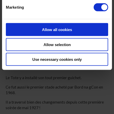
une fois leur carrière de course terminée.
Marketing
Nos ambassadeurs canins de l’IRGT (accompagnés de
leurs compagnons humains) sont souvent présents lors des
soirées à Shelbourne Park. N’hésitez pas de leur dire
bonjour et d’écouter leurs histoires !
Allow all cookies
Évolution et héritage
Allow selection
De gradins modestes à un stade de classe mondiale,
Shelbourne Park a bien évolué.
Use necessary cookies only
C'est ici qu'a eu lieu le premier photo finish d'Irlande en
1946.
Le Tote y a installé son tout premier guichet.
Ce fut aussi le premier stade acheté par Bord na gCon en
1968.
Il a traversé bien des changements depuis cette première
soirée de mai 1927 !