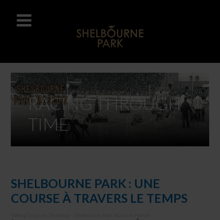
RACING THROUGH
TIME
SHELBOURNE PARK : UNE
COURSE À TRAVERS LE TEMPS
Talking Dogs on Thursday
·
Shelbourne Park Museum French