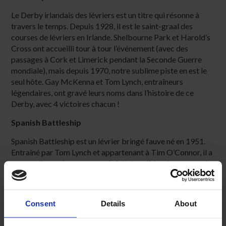
Le Derby irlandais des lévriers est un titre qui résonne à
travers le temps. Depuis 1928, il est le saint-graal des
courses de lévriers en Irlande. Shelbourne Park et Harold’s
Cross ont accueilli tour à tour l’événement (avec des
passages à Cork et Limerick pendant la Seconde Guerre
mondiale), mais depuis 1970, notre sublime piste en est le
seul hôte. Gay McKenna et Tom Lynch, entraîneurs
légendaires, ont gravé leurs noms dans l’histoire de ce
Derby, avec 4 victoires chacun !
Spanish Battleship
Spanish Battleship est un lévrier bringé fauve né en 1951.
Entraîné par Tom Lynch et appartenant à Tim O’Connor, il a
accompli ce qu’aucun autre n’a fait dans l’histoire avec trois
victoires consécutives au Derby irlandais de 1953 à 1955,
un exploit toujours inégalé.
Consent
Details
About
Au-delà des pistes
Shelbourne Park, ce n'est pas que les lévriers. Il a accueilli le